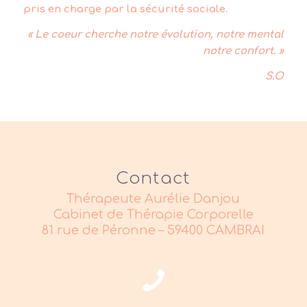
pris en charge par la sécurité sociale.
« Le coeur cherche notre évolution, notre mental
notre confort. »
S.O
Contact
Thérapeute Aurélie Danjou
Cabinet de Thérapie Corporelle
81 rue de Péronne – 59400 CAMBRAI