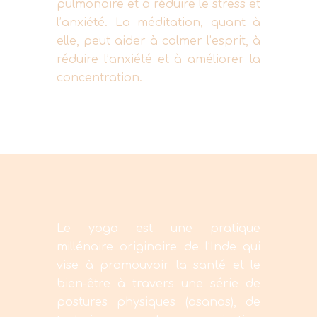
pulmonaire et à réduire le stress et
l’anxiété. La méditation, quant à
elle, peut aider à calmer l’esprit, à
réduire l’anxiété et à améliorer la
concentration.
Le yoga est une pratique
millénaire originaire de l’Inde qui
vise à promouvoir la santé et le
bien-être à travers une série de
postures physiques (asanas), de