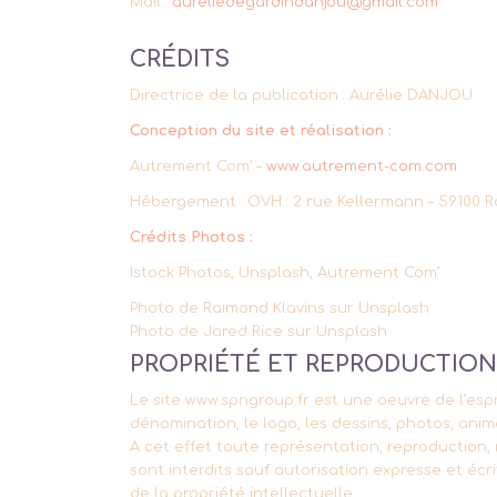
Mail :
aureliedegardindanjou@gmail.com
CRÉDITS
Directrice de la publication : Aurélie DANJOU
Conception du site et réalisation :
Autrement Com’ –
www.autrement-com.com
Hébergement : OVH : 2 rue Kellermann – 59100 R
Crédits Photos :
Istock Photos, Unsplash, Autrement Com’
Photo de Raimond Klavins sur Unsplash
Photo de Jared Rice sur Unsplash
PROPRIÉTÉ ET REPRODUCTIO
Le site www.spngroup.fr est une oeuvre de l’espr
dénomination, le logo, les dessins, photos, an
A cet effet toute représentation, reproduction, 
sont interdits sauf autorisation expresse et éc
de la propriété intellectuelle.