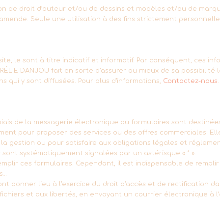
çon de droit d’auteur et/ou de dessins et modèles et/ou de mar
) d’amende. Seule une utilisation à des fins strictement personnell
site, le sont à titre indicatif et informatif. Par conséquent, ces 
LIE DANJOU fait en sorte d’assurer au mieux de sa possibilité le
ns qui y sont diffusées. Pour plus d’informations,
Contactez-nous
.
e biais de la messagerie électronique ou formulaires sont destin
ement pour proposer des services ou des offres commerciales. Ell
la gestion ou pour satisfaire aux obligations légales et réglemen
 sont systématiquement signalées par un astérisque « * ».
emplir ces formulaires. Cependant, il est indispensable de rempli
s…
t donner lieu à l’exercice du droit d’accès et de rectification da
x fichiers et aux libertés, en envoyant un courrier électronique à l