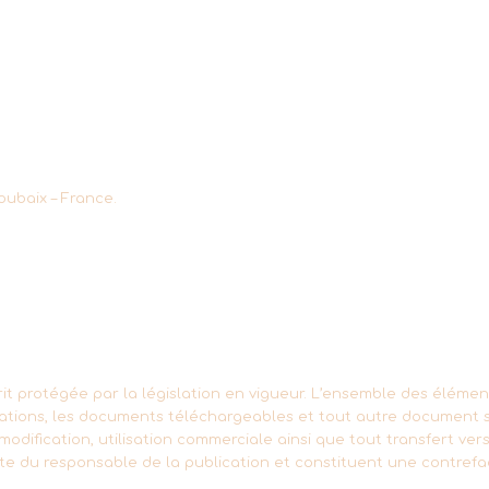
oubaix – France.
N
it protégée par la législation en vigueur. L’ensemble des éléments
imations, les documents téléchargeables et tout autre document 
modification, utilisation commerciale ainsi que tout transfert ver
rite du responsable de la publication et constituent une contref